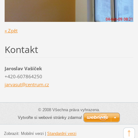
« Zpět
Kontakt
Jaroslav Vašíček
+420-607864250
jarvasut
@centrum
.cz
© 2008 Všechna práva vyhrazena.
Vytvořte si webové stránky zdarma!
Zobrazit:
Mobilní verzi
|
Standardní verzi