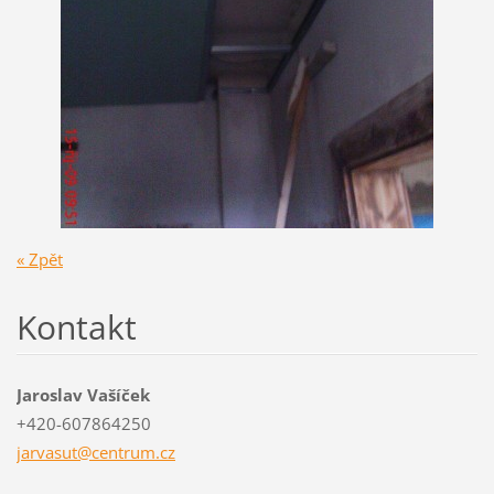
« Zpět
Kontakt
Jaroslav Vašíček
+420-607864250
jarvasut
@centrum
.cz