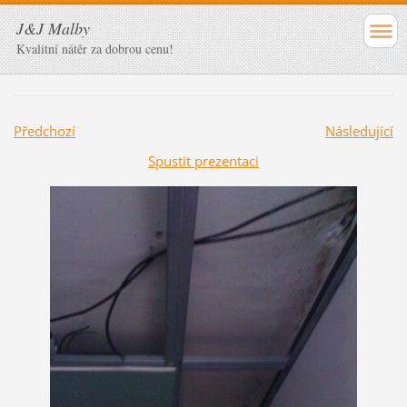
J&J Malby
Kvalitní nátěr za dobrou cenu!
Předchozí
Následující
Spustit prezentaci