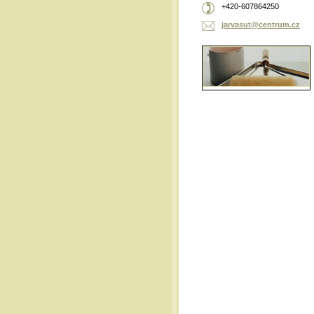
+420-607864250
jarvasut
@centrum
.cz