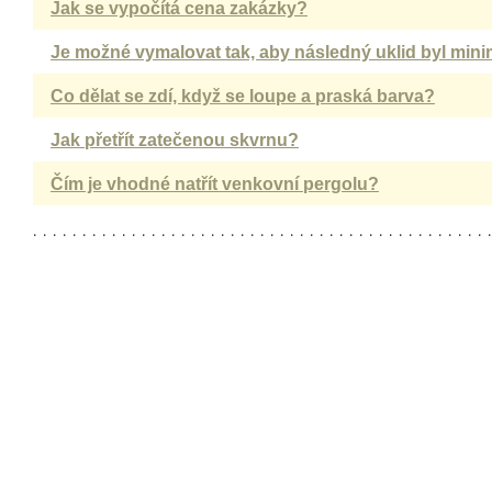
Jak se vypočítá cena zakázky?
Je možné vymalovat tak, aby následný uklid byl mini
Co dělat se zdí, když se loupe a praská barva?
Jak přetřít zatečenou skvrnu?
Čím je vhodné natřít venkovní pergolu?