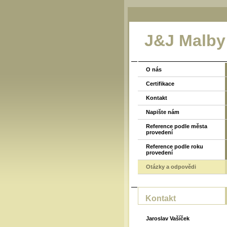
J&J Malby
O nás
Certifikace
Kontakt
Napište nám
Reference podle města
provedení
Reference podle roku
provedení
Otázky a odpovědi
Kontakt
Jaroslav Vašíček