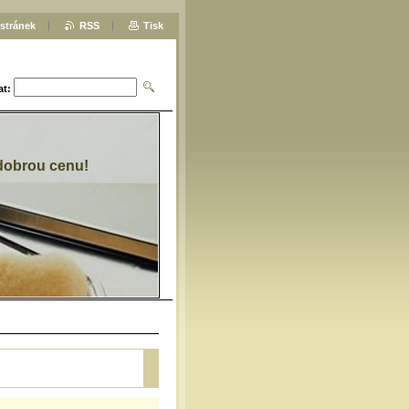
stránek
RSS
Tisk
at:
 dobrou cenu!