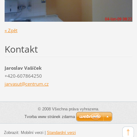
« Zpět
Kontakt
Jaroslav Vašíček
+420-607864250
jarvasut
@centrum
.cz
© 2008 Všechna práva vyhrazena.
Tvorba www stránek zdarma
Zobrazit:
Mobilní verzi
|
Standardní verzi