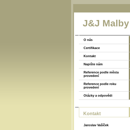
J&J Malby
O nás
Certifikace
Kontakt
Napište nám
Reference podle města
provedení
Reference podle roku
provedení
Otázky a odpovědi
Kontakt
Jaroslav Vašíček