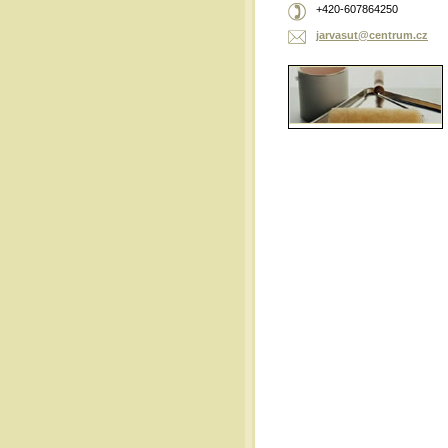
+420-607864250
jarvasut
@centrum
.cz