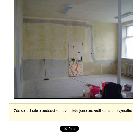
Zde se jednalo o budoucí knihovnu, kde jsme provedli kompletní výmalbu.