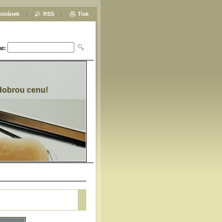
stránek
RSS
Tisk
at:
 dobrou cenu!