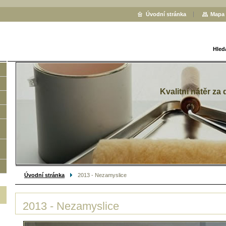
Úvodní stránka
Mapa 
Hled
Kvalitní nátěr za
Úvodní stránka
2013 - Nezamyslice
2013 - Nezamyslice