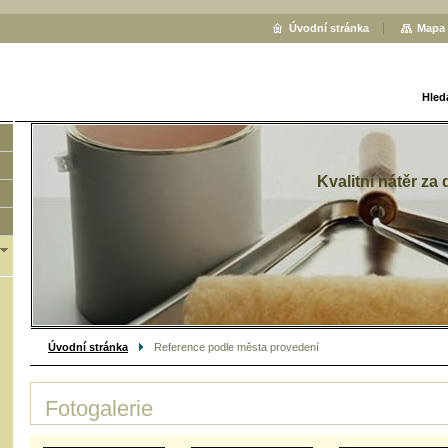
Úvodní stránka
Mapa 
Hled
Kvalitní nátěr za
Úvodní stránka
Reference podle města provedení
Fotogalerie