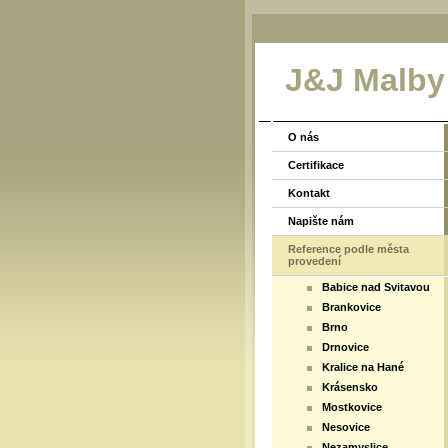
J&J Malby
O nás
Certifikace
Kontakt
Napište nám
Reference podle města
provedení
Babice nad Svitavou
Brankovice
Brno
Drnovice
Kralice na Hané
Krásensko
Mostkovice
Nesovice
Nezamyslice