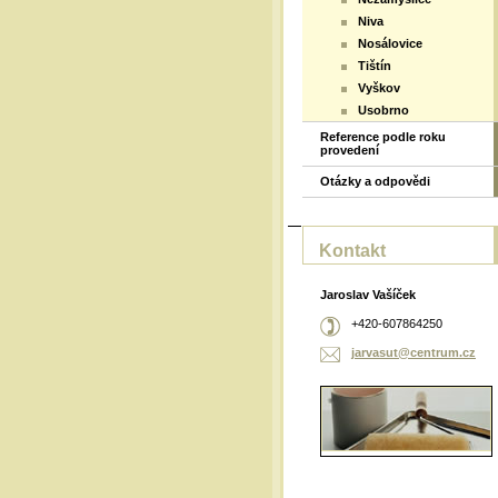
Niva
Nosálovice
Tištín
Vyškov
Usobrno
Reference podle roku
provedení
Otázky a odpovědi
Kontakt
Jaroslav Vašíček
+420-607864250
jarvasut
@centrum
.cz