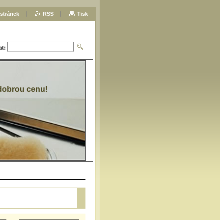
stránek
RSS
Tisk
at:
 dobrou cenu!