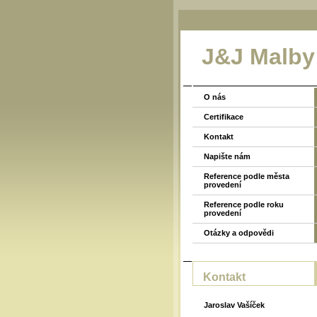
J&J Malby
O nás
Certifikace
Kontakt
Napište nám
Reference podle města
provedení
Reference podle roku
provedení
Otázky a odpovědi
Kontakt
Jaroslav Vašíček