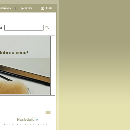
stránek
RSS
Tisk
at:
 dobrou cenu!
Následující