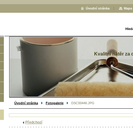
Úvodní stránka
Mapa 
Hled
Kvalitní nátěr za
Úvodní stránka
Fotogalerie
DSC00446.JPG
Předchozí