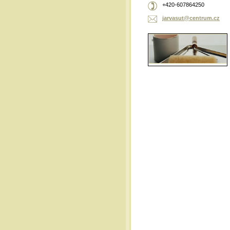
+420-607864250
jarvasut
@centrum
.cz