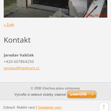
« Zpět
Kontakt
Jaroslav Vašíček
+420-607864250
jarvasut
@centrum
.cz
© 2008 Všechna práva vyhrazena.
Vytvořte si webové stránky zdarma!
Zobrazit:
Mobilní verzi
|
Standardní verzi