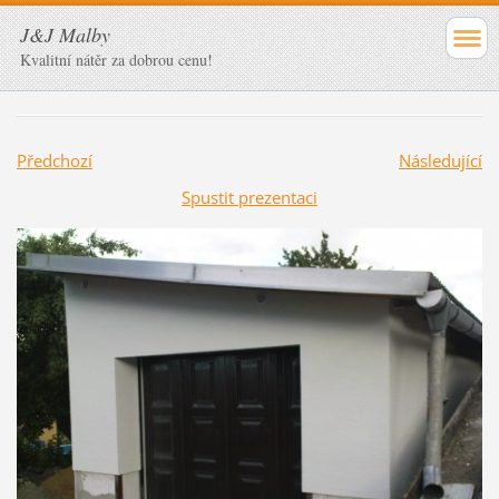
J&J Malby
Kvalitní nátěr za dobrou cenu!
Předchozí
Následující
Spustit prezentaci